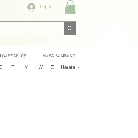
Log In
 GARÐAFLÓRU
HAFA SAMBAND
S
T
V
W
Z
Næsta >