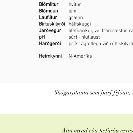
Blómlitur
hvítur
Blómgun
júní
Lauflitur
grænn
Birtuskilyrði
hálfskuggi
Jarðvegur
lífefnaríkur, vel framræstur, 
pH
súrt - hlutlaust
Harðgerði
þrífst ágætlega við rétt skilyrð
Heimkynni
N-Ameríka
Skógarplanta sem þarf frjóan, 
Áttu mynd eða hefurðu reynsl