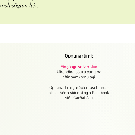
ynslusögum hér.
Opnunartími:
Eingöngu vefverslun
Afhending sóttra pantana
eftir samkomulagi
Opnunartími garðplöntusölunnar
birtist hér á síðunni og á Facebook
síðu Garðaflóru