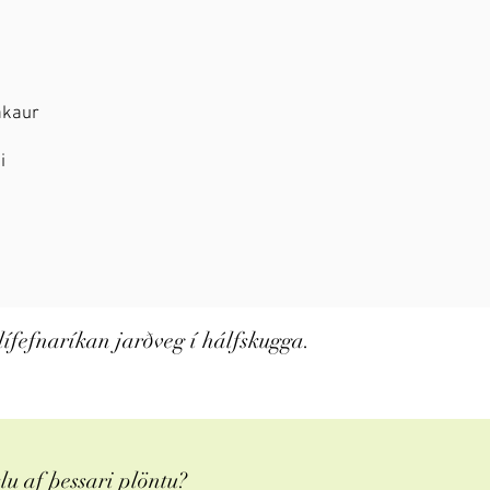
rakaur
i
lífefnaríkan jarðveg í hálfskugga.
u af þessari plöntu?