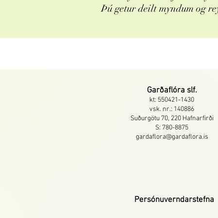
Þú getur deilt myndum og re
Garðaflóra slf.
kt: 550421-1430
vsk. nr.: 140886
Suðurgötu 70, 220 Hafnarfirði
S: 780-8875
gardaflora@gardaflora.is
Persónuverndarstefna