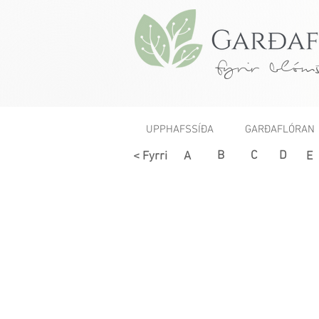
fyrir blóms
UPPHAFSSÍÐA
GARÐAFLÓRAN
B
C
D
< Fyrri
A
E