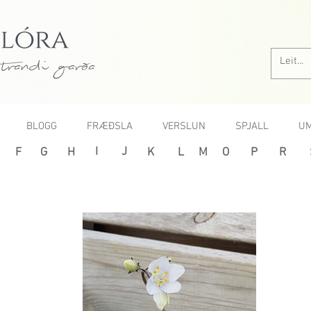
trandi garða
BLOGG
FRÆÐSLA
VERSLUN
SPJALL
UM
I
J
F
G
H
K
L
M
O
P
R