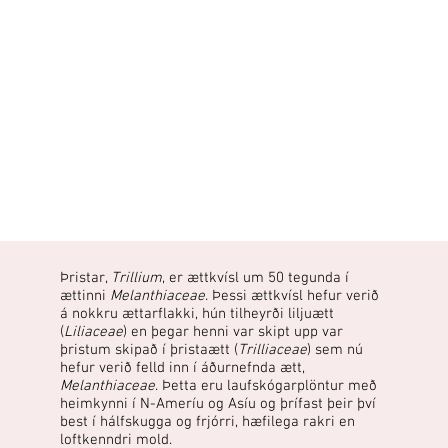
Þristar,
Trillium
, er ættkvísl um 50 tegunda í
ættinni
Melanthiaceae
. Þessi ættkvísl hefur verið
á nokkru ættarflakki, hún tilheyrði liljuætt
(
Liliaceae
) en þegar henni var skipt upp var
þristum skipað í þristaætt (
Trilliaceae
) sem nú
hefur verið felld inn í áðurnefnda ætt,
Melanthiaceae
. Þetta eru laufskógarplöntur með
heimkynni í N-Ameríu og Asíu og þrífast þeir því
best í hálfskugga og frjórri, hæfilega rakri en
loftkenndri mold.