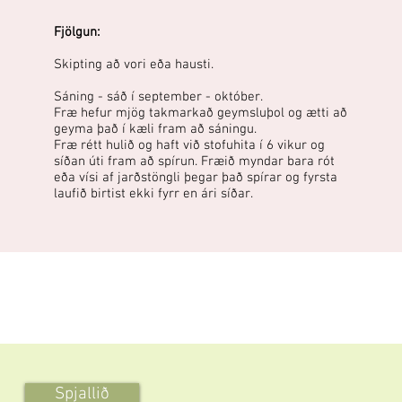
Fjölgun:
Skipting að vori eða hausti.
Sáning - sáð í september - október.
Fræ hefur mjög takmarkað geymsluþol og ætti að
geyma það í kæli fram að sáningu.
Fræ rétt hulið og haft við stofuhita í 6 vikur og
síðan úti fram að spírun. Fræið myndar bara rót
eða vísi af jarðstöngli þegar það spírar og fyrsta
laufið birtist ekki fyrr en ári síðar.
Spjallið