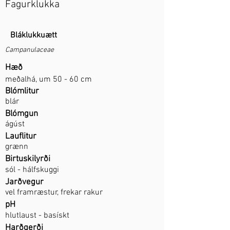
Fagurklukka
Bláklukkuætt
Campanulaceae
Hæð
meðalhá, um 50 - 60 cm
Blómlitur
blár
Blómgun
ágúst
Lauflitur
grænn
Birtuskilyrði
sól - hálfskuggi
Jarðvegur
vel framræstur, frekar rakur
pH
hlutlaust - basískt
Harðgerði