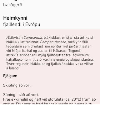
harðgerð
Heimkynni
fjalllendi í Evrópu
Ættkvíslin
Campanula
, bláklukkur, er stærsta ættkvísl
bláklukkuættarinnar,
Campanulaceae
, með yfir 500
tegundum sem dreifast um norðurhvel jarðar, flestar
við Miðjarðarhaf og austur til Kákasus. Tegundir
ættkvíslarinnar eru mjög fjölbreyttar frá lágvöxnum
háfjallaplöntum, til stórvaxinna engja og skógarplantna.
Tvær tegundir, bláklukka og fjallabláklukka, vaxa villtar
á Íslandi.
Fjölgun:
Skipting að vori.
Sáning - sáð að vori.
Fræ ekki hulið og haft við stofuhita (ca. 20°C) fram að
spírun. Eftir spírun þarf lægra hitastig og næga birtu
til að plöntur verði ekki of teygðar.
Getur þurft stuðning, það fer eftir því
hvað blómstönglarnir verða háir.