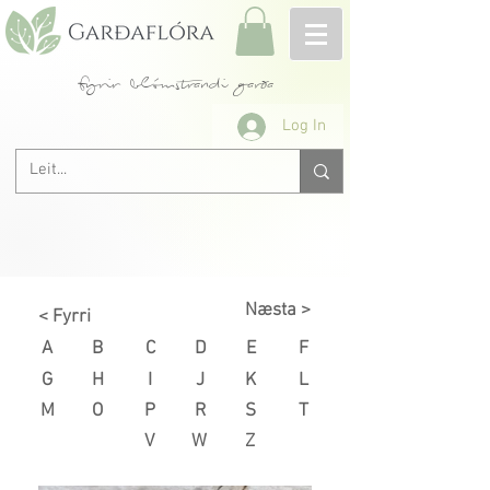
fyrir blómstrandi garða
Log In
Næsta >
< Fyrri
A
B
C
D
E
F
G
H
I
J
K
L
M
O
P
R
S
T
V
W
Z