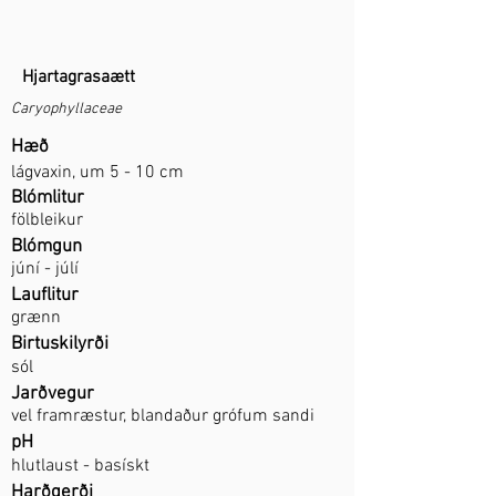
Hjartagrasaætt
Caryophyllaceae
Hæð
lágvaxin, um 5 - 10 cm
Blómlitur
fölbleikur
Blómgun
júní - júlí
Lauflitur
grænn
Birtuskilyrði
sól
Jarðvegur
vel framræstur, blandaður grófum sandi
pH
hlutlaust - basískt
Harðgerði