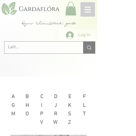
fyrir blómstrandi garða
Log In
Næsta >
< Fyrri
A
B
C
D
E
F
G
H
I
J
K
L
M
O
P
R
S
T
V
W
Z