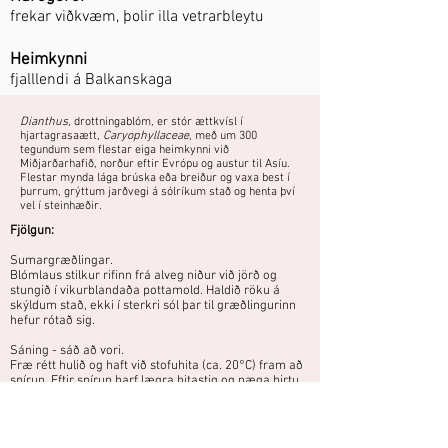
frekar viðkvæm, þolir illa vetrarbleytu
Heimkynni
fjalllendi á Balkanskaga
Dianthus
, drottningablóm, er stór ættkvísl í
hjartagrasaætt,
Caryophyllaceae
, með um 300
tegundum sem flestar eiga heimkynni við
Miðjarðarhafið, norður eftir Evrópu og austur til Asíu.
Flestar mynda lága brúska eða breiður og vaxa best í
þurrum, grýttum jarðvegi á sólríkum stað og henta því
vel í steinhæðir.
Fjölgun:
Sumargræðlingar.
Blómlaus stilkur rifinn frá alveg niður við jörð og
stungið í vikurblandaða pottamold. Haldið röku á
skýldum stað, ekki í sterkri sól þar til græðlingurinn
hefur rótað sig.
Sáning - sáð að vori.
Fræ rétt hulið og haft við stofuhita (ca. 20°C) fram að
spírun. Eftir spírun þarf lægra hitastig og næga birtu
til að plöntur verði ekki of teygðar.
Yndislega falleg þúfumyndandi