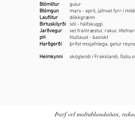
Blómlitur
gulur
Blómgun
mars - apríl, jafnvel fyrr í m
Lauflitur
dökkgrænn
Birtuskilyrði
sól - hálfskuggi
Jarðvegur
vel framræstur, rakur, lífefnar
pH
hlutlaust - basískt
Harðgerði
þrífst misjafnlega, getur reyn
Heimkynni
skóglendi í Frakklandi, Ítalíu
Þarf vel moltublandaðan, rakahe