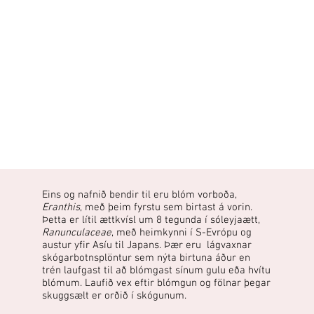
Eins og nafnið bendir til eru blóm vorboða,
Eranthis
, með þeim fyrstu sem birtast á vorin.
Þetta er lítil ættkvísl um 8 tegunda í sóleyjaætt,
Ranunculaceae
, með heimkynni í S-Evrópu og
austur yfir Asíu til Japans. Þær eru lágvaxnar
skógarbotnsplöntur sem nýta birtuna áður en
trén laufgast til að blómgast sínum gulu eða hvítu
blómum. Laufið vex eftir blómgun og fölnar þegar
skuggsælt er orðið í skógunum.