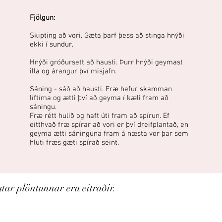
Fjölgun:
Skipting að vori. Gæta þarf þess að stinga hnýði
ekki í sundur.
Hnýði gróðursett að hausti. Þurr hnýði geymast
illa og árangur því misjafn.
Sáning - sáð að hausti. Fræ hefur skamman
líftíma og ætti því að geyma í kæli fram að
sáningu.
Fræ rétt hulið og haft úti fram að spírun. Ef
eitthvað fræ spírar að vori er því dreifplantað, en
geyma ætti sáninguna fram á næsta vor þar sem
hluti fræs gæti spírað seint.
tar plöntunnar eru eitraðir.