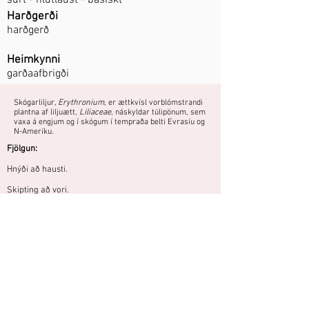
súrt - hlutlaust - basískt
Harðgerði
harðgerð
Heimkynni
garðaafbrigði
Skógarliljur,
Erythronium
, er ættkvísl vorblómstrandi
plantna af liljuætt,
Liliaceae
, náskyldar túlipönum, sem
vaxa á engjum og í skógum í tempraða belti Evrasíu og
N-Ameríku.
Fjölgun:
Hnýði að hausti.
Skipting að vori.
Falleg skógarplanta. Þarf léttan,
moltublandaðan jarðveg.
Áttu mynd eða hefurðu reynslu af
þessari plöntu?
Þú getur deilt myndum og