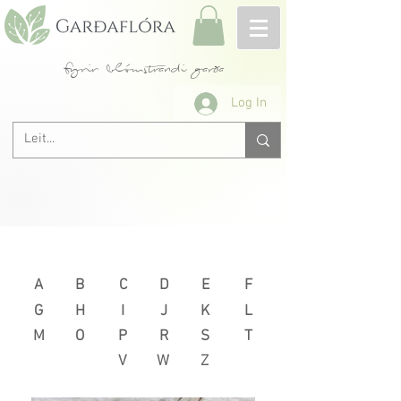
fyrir blómstrandi garða
Log In
Næsta >
< Fyrri
A
B
C
D
E
F
G
H
I
J
K
L
M
O
P
R
S
T
V
W
Z