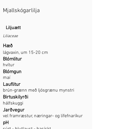
Mjallskógarlilja
Liljuætt
Liliaceae
Hæð
lágvaxin, um 15-20 cm
Blómlitur
hvítur
Blómgun
maí
Lauflitur
brún-grænn með ljósgrænu mynstri
Birtuskilyrði
hálfskuggi
Jarðvegur
vel framræstur, næringar- og lífefnaríkur
pH