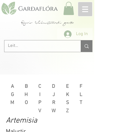
fyrir blómstrandi garða
Log In
A
B
C
D
E
F
G
H
I
J
K
L
M
O
P
R
S
T
V
W
Z
Artemisia
Malurtir