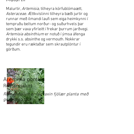
Malurtir,
Artemisia,
tilheyra körfublómaætt,
Asteraceae
. Ættkvíslinni tilheyra bæði jurtir og
runnar með ilmandi laufi sem eiga heimkynni í
tempruðu beltum norður- og suðurhvels þar
sem þær vaxa yfirleitt í frekar þurrum jarðvegi.
Artemisia absinthium
er notuð í ýmsa áfenga
drykki s.s. absinthe og vermouth. Nokkrar
tegundir eru ræktaðar sem skrautplöntur í
görðum.
Aremisia pontica
Rómarmalurt
Rómarmalurt er lágvaxin fjölær planta með
grágrænu laufi.