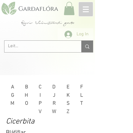
fyrir blómstrandi garða
Log In
A
B
C
D
E
F
G
H
I
J
K
L
M
O
P
R
S
T
V
W
Z
Cicerbita
Bláfíflar