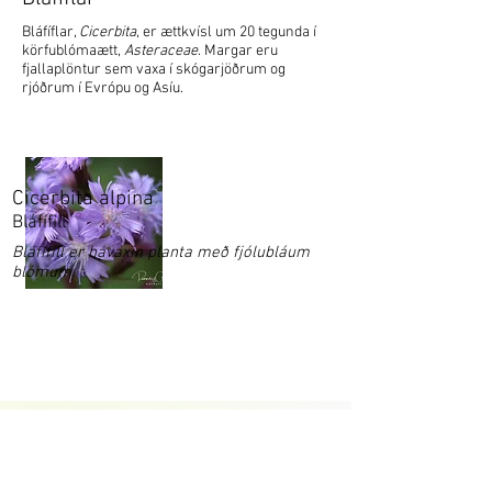
Bláfíflar,
Cicerbita
, er ættkvísl um 20 tegunda í
körfublómaætt,
Asteraceae
. Margar eru
fjallaplöntur sem vaxa í skógarjöðrum og
rjóðrum í Evrópu og Asíu.
Cicerbita alpina
Bláfífill
Bláfífill er hávaxin planta með fjólubláum
blómum.
Garðaflóra slf.
kt: 550421-1430
vsk. nr.: 140886