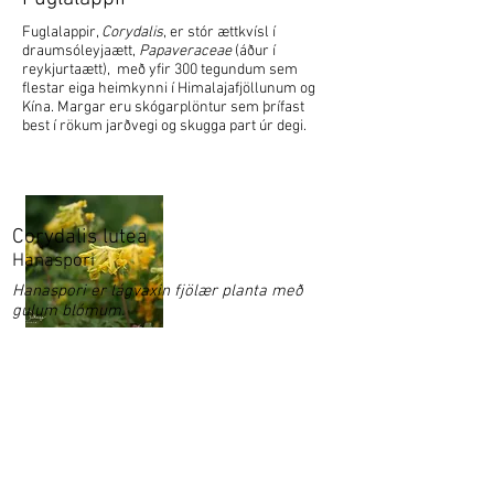
Fuglalappir,
Corydalis
, er stór ættkvísl í
draumsóleyjaætt,
Papaveraceae
(áður í
reykjurtaætt), með yfir 300 tegundum sem
flestar eiga heimkynni í Himalajafjöllunum og
Kína. Margar eru skógarplöntur sem þrífast
best í rökum jarðvegi og skugga part úr degi.
Corydalis lutea
Hanaspori
Hanaspori er lágvaxin fjölær planta með
gulum blómum.
Garðaflóra slf.
kt: 550421-1430