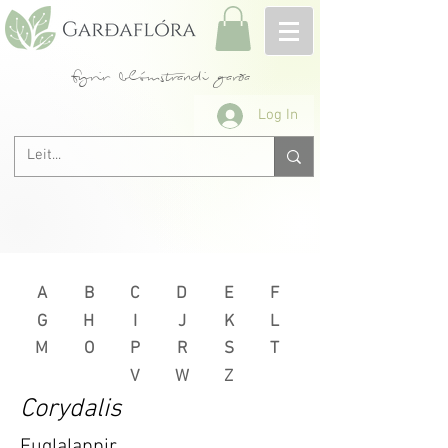
fyrir blómstrandi garða
Log In
A
B
C
D
E
F
G
H
I
J
K
L
M
O
P
R
S
T
V
W
Z
Corydalis
Fuglalappir