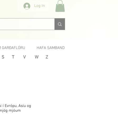
Log In
 GARÐAFLÓRU
HAFA SAMBAND
S
T
V
W
Z
 í Evrópu, Asíu og
, mjög mjóum