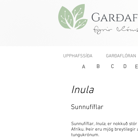
fyrir blóms
UPPHAFSSÍÐA
GARÐAFLÓRAN
B
C
D
A
E
Inula
Sunnufíflar
Sunnufíflar,
Inula
, er nokkuð stó
Afríku. Þeir eru mjög breytilegi
tungukrónum.