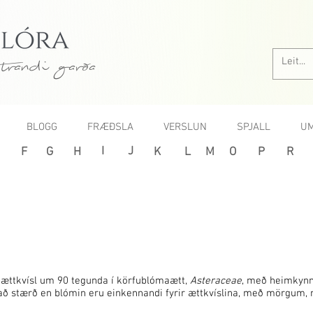
trandi garða
BLOGG
FRÆÐSLA
VERSLUN
SPJALL
UM
I
J
F
G
H
K
L
M
O
P
R
r ættkvísl um 90 tegunda í körfublómaætt,
Asteraceae
, með heimkynni
r að stærð en blómin eru einkennandi fyrir ættkvíslina, með mörgum