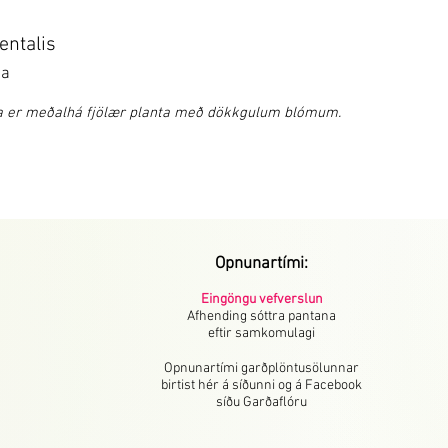
ientalis
na
a er meðalhá fjölær planta með dökkgulum blómum.
Opnunartími:
Eingöngu vefverslun
Afhending sóttra pantana
eftir samkomulagi
Opnunartími garðplöntusölunnar
birtist hér á síðunni og á Facebook
síðu Garðaflóru