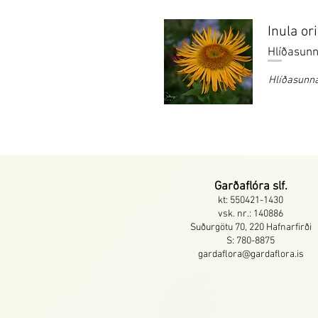
Inula or
Hlíðasun
Hlíðasunn
Garðaflóra slf.
kt: 550421-1430
vsk. nr.: 140886
Suðurgötu 70, 220 Hafnarfirði
S: 780-8875
gardaflora@gardaflora.is