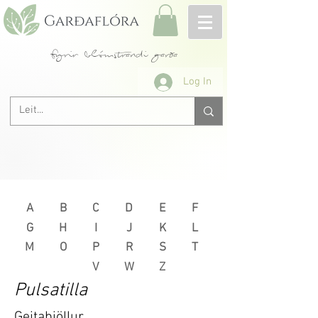
fyrir blómstrandi garða
Log In
A
B
C
D
E
F
G
H
I
J
K
L
M
O
P
R
S
T
V
W
Z
Pulsatilla
Geitabjöllur