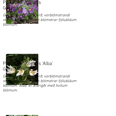
Pulsatilla vulgaris
Geitabjalla
Geitabjalla er harðgerð, vorblómstrandi
steinhæðaplanta sem blómstrar fjólubláum
blómum.
Pulsatilla vulgaris 'Alba'
Geitabjalla
Geitabjalla er harðgerð, vorblómstrandi
steinhæðaplanta sem blómstrar fjólubláum
blómum. 'Alba' er afbrigði með hvítum
blómum.