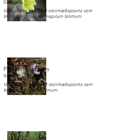
Glóbjalla
Glóbjalla er harðgerð steinhæðaplanta sem
blómstrar brennisteinsgulum blómum.
Pulsatilla vernalis
Vorbjalla
Vorbjalla er harðgerð steinhæðaplanta sem
blómstrar hvítum blómum.