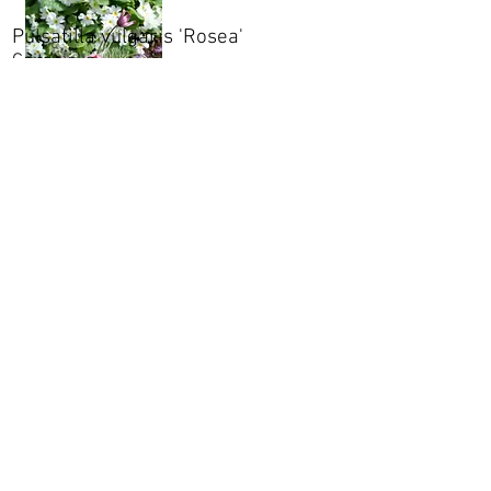
Pulsatilla vulgaris 'Rosea'
Geitabjalla
Geitabjalla er harðgerð, vorblómstrandi
steinhæðaplanta sem blómstrar fjólubláum
blómum. 'Rosea' er afbrigði með bleikum
blómum.
Pulsatilla vulgaris 'Rubra'
Geitabjalla
Geitabjalla er harðgerð, vorblómstrandi
steinhæðaplanta sem blómstrar fjólubláum
blómum. 'Rubra' er afbrigði með rauðum
blómum.