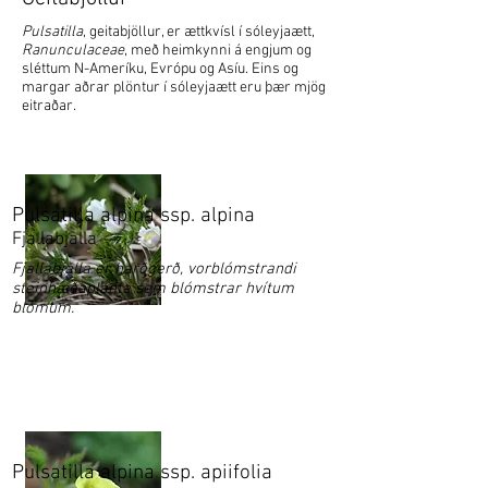
Pulsatilla
, geitabjöllur, er ættkvísl í sóleyjaætt,
Ranunculaceae
, með heimkynni á engjum og
sléttum N-Ameríku, Evrópu og Asíu. Eins og
margar aðrar plöntur í sóleyjaætt eru þær mjög
eitraðar.
Pulsatilla alpina ssp. alpina
Fjallabjalla
Fjallabjalla er harðgerð, vorblómstrandi
steinhæðaplanta sem blómstrar hvítum
blómum.
Pulsatilla alpina ssp. apiifolia