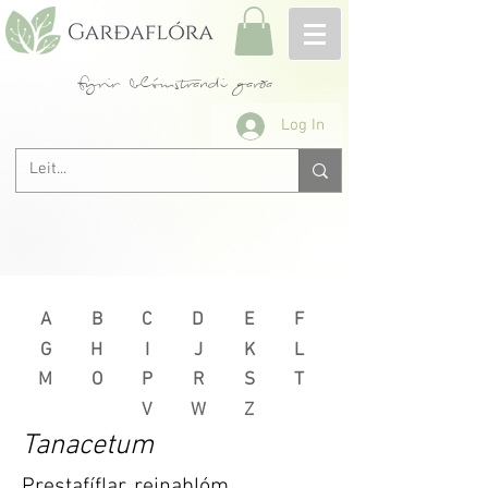
fyrir blómstrandi garða
Log In
A
B
C
D
E
F
G
H
I
J
K
L
M
O
P
R
S
T
V
W
Z
Tanacetum
Prestafíflar, reinablóm