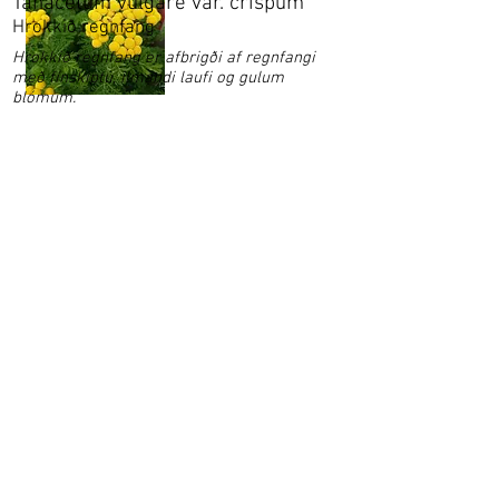
Tanacetum vulgare var. crispum
Hrokkið regnfang
Hrokkið regnfang er afbrigði af regnfangi
með fínskiptu, ilmandi laufi og gulum
blómum.
Garðaflóra slf.
kt: 550421-1430
vsk. nr.: 140886
Suðurgötu 70, 220 Hafnarfirði
S:
780-8875
gardaflora@gardaflora.is
Opnunartími:
Eingöngu vefverslun
Afhending sóttra pantana
eftir samkomulagi
Opnunartími garðplöntusölunnar birtist hér á