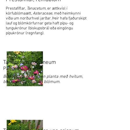
Prestafíflar,
Tanacetum
, er ættkvísl í
körfublómaætt,
Asteraceae
, með heimkynni
víða um norðurhvel jarðar. Þeir hafa fjaðurskipt
lauf og blómkörfurnar geta haft pípu- og
tungukrónur (biskupsbrá) eða eingöngu
pípukrónur (regnfang).
Tanacetum coccineum
Painted Daisy
Biskupsbrá er hávaxin planta með hvítum,
bleikum eða rauðum blómum.