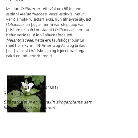
Þristar,
Trillium
, er ættkvísl um 50 tegunda í
ættinni
Melanthiaceae
. Þessi ættkvísl hefur
verið á nokkru ættarflakki, hún tilheyrði liljuætt
(
Liliaceae
) en þegar henni var skipt upp var
þristum skipað í þristaætt (
Trilliaceae
) sem nú
hefur verið felld inn í áðurnefnda ætt,
Melanthiaceae
. Þetta eru laufskógarplöntur
með heimkynni í N-Ameríu og Asíu og þrífast
þeir því best í hálfskugga og frjórri, hæfilega
rakri en loftkenndri mold.
Trillium grandiflorum
Skógarþristur
Skógarþristur er lágvaxin skógarplanta sem
blómstrar hvítum blómum.