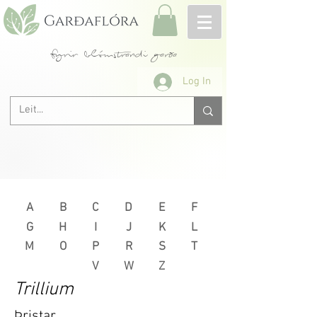
fyrir blómstrandi garða
Log In
A
B
C
D
E
F
G
H
I
J
K
L
M
O
P
R
S
T
V
W
Z
Trillium
Þristar