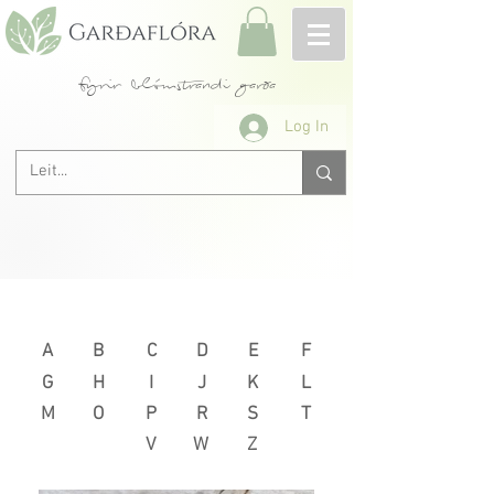
fyrir blómstrandi garða
Log In
Næsta >
< Fyrri
A
B
C
D
E
F
G
H
I
J
K
L
M
O
P
R
S
T
V
W
Z