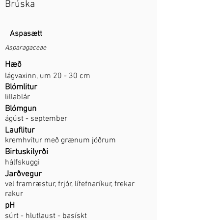
Brúska
Aspasætt
Asparagaceae
Hæð
lágvaxinn, um 20 - 30 cm
Blómlitur
lillablár
Blómgun
ágúst - september
Lauflitur
kremhvítur með grænum jöðrum
Birtuskilyrði
hálfskuggi
Jarðvegur
vel framræstur, frjór, lífefnaríkur, frekar
rakur
pH
súrt - hlutlaust - basískt