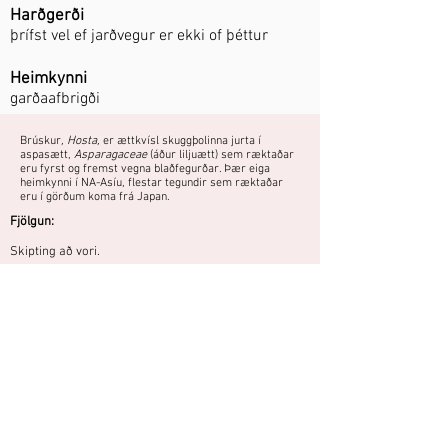
Harðgerði
þrífst vel ef jarðvegur er ekki of þéttur
Heimkynni
garðaafbrigði
Brúskur
, Hosta,
er ættkvísl skuggþolinna jurta í
aspasætt,
Asparagaceae
(áður liljuætt) sem ræktaðar
eru fyrst og fremst vegna blaðfegurðar. Þær eiga
heimkynni í NA-Asíu, flestar tegundir sem ræktaðar
eru í görðum koma frá Japan.
Fjölgun:
Skipting að vori.
Blómstrar öðru hvoru. Lauf kremhvítt
með grænum jöðrum.
Áttu mynd eða hefurðu reynslu af
þessari plöntu?
Þú getur deilt myndum og
reynslusögum hér.