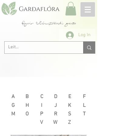
fyrir blómstrandi garða
Log In
Næsta >
< Fyrri
A
B
C
D
E
F
G
H
I
J
K
L
M
O
P
R
S
T
V
W
Z