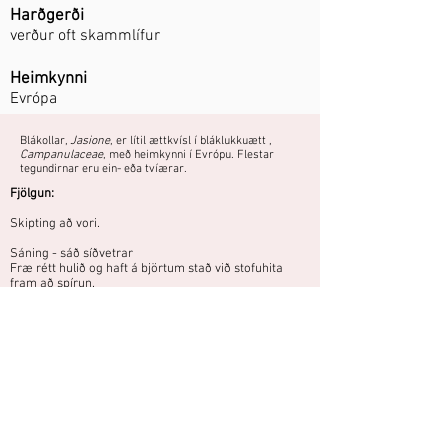
Harðgerði
verður oft skammlífur
Heimkynni
Evrópa
Blákollar,
Jasione
, er lítil ættkvísl í bláklukkuætt ,
Campanulaceae
, með heimkynni í Evrópu. Flestar
tegundirnar eru ein- eða tvíærar.
Fjölgun:
Skipting að vori.
Sáning - sáð síðvetrar
Fræ rétt hulið og haft á björtum stað við stofuhita
fram að spírun.
Þarf vel framræstan jarðveg, frekar í
súrari kantinum.
Áttu mynd eða hefurðu reynslu af
þessari plöntu?
Þú getur deilt myndum og