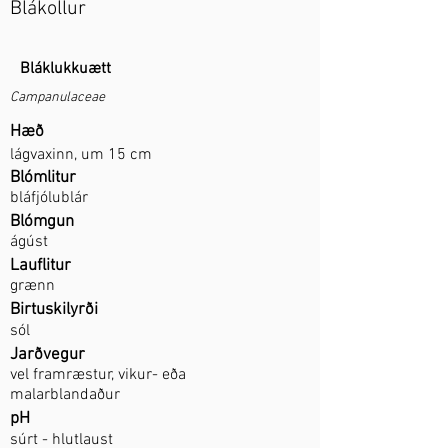
Blákollur
Bláklukkuætt
Campanulaceae
Hæð
lágvaxinn, um 15 cm
Blómlitur
bláfjólublár
Blómgun
ágúst
Lauflitur
grænn
Birtuskilyrði
sól
Jarðvegur
vel framræstur, vikur- eða
malarblandaður
pH
súrt - hlutlaust