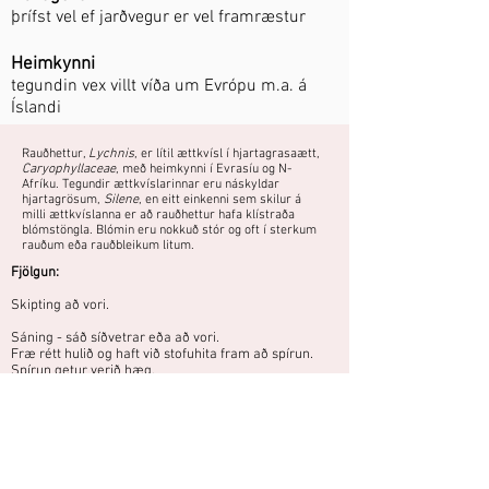
þrífst vel ef jarðvegur er vel framræstur
Heimkynni
tegundin vex villt víða um Evrópu m.a. á
Íslandi
Rauðhettur,
Lychnis
, er lítil ættkvísl í hjartagrasaætt,
Caryophyllaceae
, með heimkynni í Evrasíu og N-
Afríku. Tegundir ættkvíslarinnar eru náskyldar
hjartagrösum,
Silene
, en eitt einkenni sem skilur á
milli ættkvíslanna er að rauðhettur hafa klístraða
blómstöngla. Blómin eru nokkuð stór og oft í sterkum
rauðum eða rauðbleikum litum.
Fjölgun:
Skipting að vori.
Sáning - sáð síðvetrar eða að vori.
Fræ rétt hulið og haft við stofuhita fram að spírun.
Spírun getur verið hæg.
Vex villt í sólríkum, bröttum brekkum og
giljum á Suðurlandi. Getur verið
skammlíf.