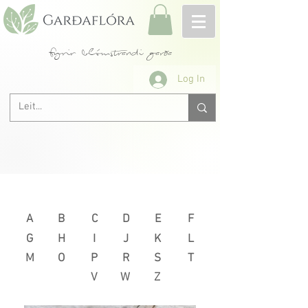
fyrir blómstrandi garða
Log In
Næsta >
< Fyrri
A
B
C
D
E
F
G
H
I
J
K
L
M
O
P
R
S
T
V
W
Z