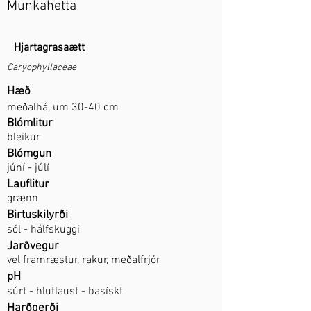
Munkahetta
Hjartagrasaætt
Caryophyllaceae
Hæð
meðalhá, um 30-40 cm
Blómlitur
bleikur
Blómgun
júní - júlí
Lauflitur
grænn
Birtuskilyrði
sól - hálfskuggi
Jarðvegur
vel framræstur, rakur, meðalfrjór
pH
súrt - hlutlaust - basískt
Harðgerði