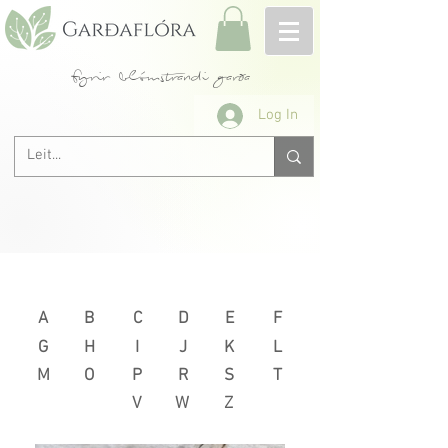
fyrir blómstrandi garða
Log In
Næsta >
< Fyrri
A
B
C
D
E
F
G
H
I
J
K
L
M
O
P
R
S
T
V
W
Z