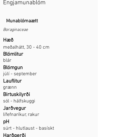
Engjamunablóm
Munablómaætt
Boraginaceae
Hæð
meðalhátt, 30 - 40 cm
Blómlitur
blár
Blómgun
júlí - september
Lauflitur
grænn
Birtuskilyrði
sól - hálfskuggi
Jarðvegur
lífefnaríkur, rakur
pH
súrt - hlutlaust - basískt
Harðgerði