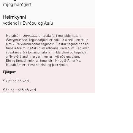
mjög harðgert
Heimkynni
votlendi í Evrópu og Asíu
Munablóm,
Myosotis
, er ættkvísl í munablómaætt,
Boraginaceae
. Tegundafjöldi er nokkuð á reiki, en telur
a.m.k. 74 viðurkenndar tegundir. Flestar tegundir er að
finna á tveimur aðskildum útbreiðslusvæðum. Tegundir
í vestanverðri Evrasíu hafa himinblá blóm og tegundir
á Nýja-Sjálandi margar hverjar hvít eða gul blóm.
Einnig finnast nokkrar tegundir í N- og S-Ameríku.
Munablóm eru flest sólelsk og þurrkþolin.
Fjölgun:
Skipting að vori.
Sáning - sáð að vori
Fræ rétt hulið og haft við stofuhita fram að spírun.
Mjög harðgert og auðræktað. Þolir
nokkurn skugga og rakan jarðveg.
Áttu mynd eða hefurðu reynslu af