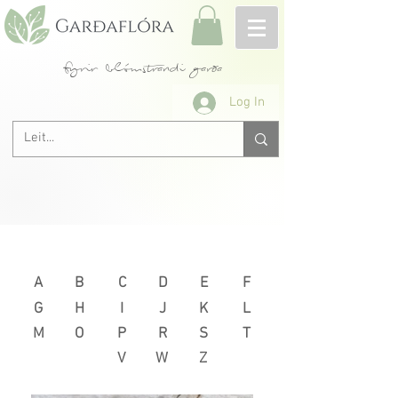
fyrir blómstrandi garða
Log In
Næsta >
< Fyrri
A
B
C
D
E
F
G
H
I
J
K
L
M
O
P
R
S
T
V
W
Z