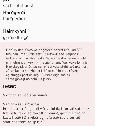
súrt - hlutlaust
Harðgerði
harðgerður
Heimkynni
garðaafbrigði
Maríulyklar,
Primula
, er geysistór ættkvísl um 500
tegunda í maríulykilsætt,
Primulaceae
. Tegundir
ættkvíslarinnar dreifast víða, en mestur tegundafjöldi,
um helmingur, vex í Himalajafjöllum. Þær vaxa því við
breytileg skilyrði, sumar eru úrvals steinhæðaplöntur,
aðrar kunna vel við sig í djúpum, frjóum jarðvegi
og skugga part úr degi. Flestar eiga það þó
sameiginlegt að þola illa þurrk.
Fjölgun:
Skipting að vori eða hausti.
Sáning - sáð síðvetrar.
Fræ ekki hulið og haft við stofuhita fram að spírun. Ef
fræ hefur ekki spírað eftir mánuð, gæti hjálpað að
kæla fræið í 2-4 vikur og hafa það svo aftur við
stofuhita fram að spírun.