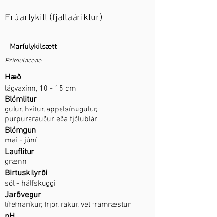
Frúarlykill (fjallaáriklur)
Maríulykilsætt
Primulaceae
Hæð
lágvaxinn, 10 - 15 cm​
Blómlitur
gulur, hvítur, appelsínugulur,
purpurarauður eða fjólublár
Blómgun
maí - júní
Lauflitur
grænn
Birtuskilyrði
sól - hálfskuggi
Jarðvegur
lífefnaríkur, frjór, rakur, vel framræstur
pH