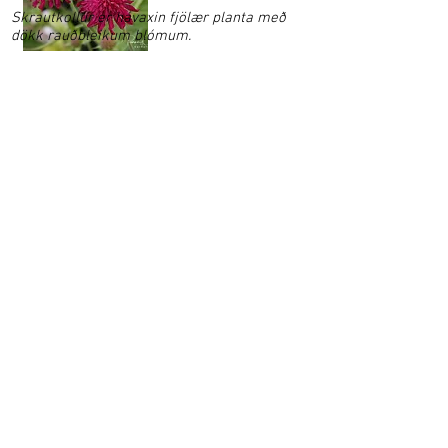
Skrautkollur er hávaxin fjölær planta með
dökk rauðbleikum blómum.
Garðaflóra slf.
kt: 550421-1430
vsk. nr.: 140886
Suðurgötu 70, 220 Hafnarfirði
S:
780-8875
gardaflora@gardaflora.is
Opnunartími:
Eingöngu vefverslun
Afhending sóttra pantana
eftir samkomulagi
Opnunartími garðplöntusölunnar birtist hér á
síðunni og á Facebook síðu Garðaflóru