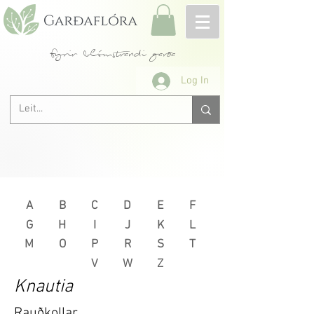
fyrir blómstrandi garða
Log In
A
B
C
D
E
F
G
H
I
J
K
L
M
O
P
R
S
T
V
W
Z
Knautia
Rauðkollar