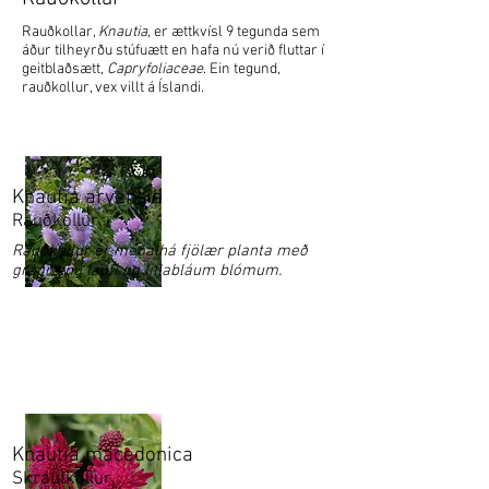
Rauðkollar,
Knautia
, er ættkvísl 9 tegunda sem
áður tilheyrðu stúfuætt en hafa nú verið fluttar í
geitblaðsætt,
Capryfoliaceae
. Ein tegund,
rauðkollur, vex villt á Íslandi.
Knautia arvensis
Rauðkollur
Rauðkollur er meðalhá fjölær planta með
grágrænu laufi og lillabláum blómum.
Knautia macedonica
Skrautkollur