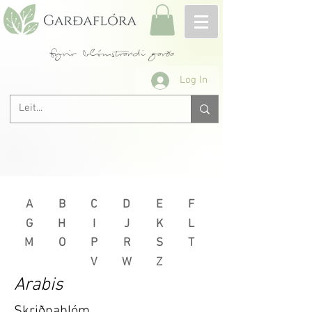
fyrir blómstrandi garða
Log In
A
B
C
D
E
F
G
H
I
J
K
L
M
O
P
R
S
T
V
W
Z
Arabis
Skriðnablóm