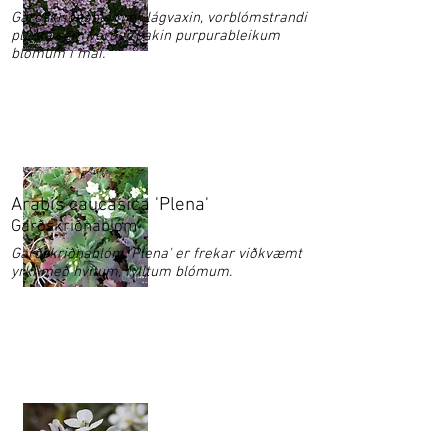
Garðskriðnablóm er lágvaxin, vorblómstrandi
planta sem verður þakin purpurableikum
blómum í maí.
Arabis caucasica 'Plena'
Garðskriðnablóm
Garðskriðnablóm 'Plena' er frekar viðkvæmt
yrki með hvítum, fylltum blómum.
Arabis caucasica 'Variegata'