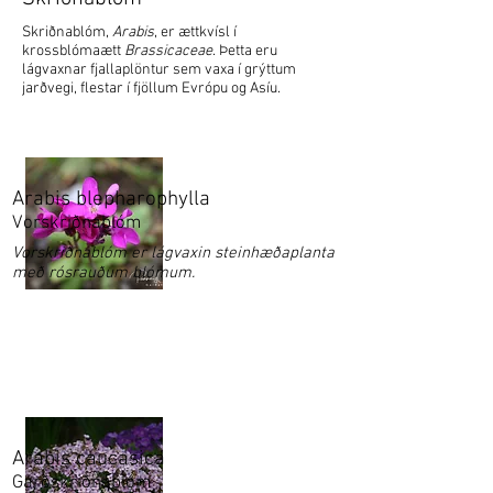
Skriðnablóm,
Arabis
, er ættkvísl í
krossblómaætt
Brassicaceae
. Þetta eru
lágvaxnar fjallaplöntur sem vaxa í grýttum
jarðvegi, flestar í fjöllum Evrópu og Asíu.
Arabis blepharophylla
Vorskriðnablóm
Vorskriðnablóm er lágvaxin steinhæðaplanta
með rósrauðum blómum.
Arabis caucasica
Garðskriðnablóm