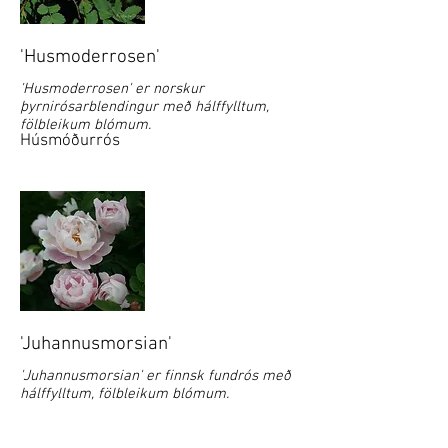
'Husmoderrosen'
'Husmoderrosen' er norskur
þyrnirósarblendingur með hálffylltum,
fölbleikum blómum.
Húsmóðurrós
'Juhannusmorsian'
'Juhannusmorsian' er finnsk fundrós með
hálffylltum, fölbleikum blómum.