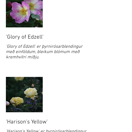
'Glory of Edzell'
'Glory of Edzell' er þyrnirósarblendingur
með einföldum, bleikum blómum með
kremhvítri miðju.
'Harison's Yellow'
'Harison's Yellow' er þyrnirósarblendingur