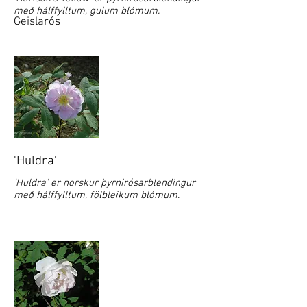
með hálffylltum, gulum blómum.
Geislarós
'Huldra'
'Huldra' er norskur þyrnirósarblendingur
með hálffylltum, fölbleikum blómum.