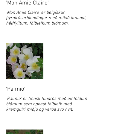
'Mon Amie Claire'
'Mon Amie Claire' er belgískur
þyrnirósarblendingur með mikið ilmandi,
hálffylltum, fölbleikum blómum.
'Paimio'
'Paimio' er finnsk fundrós með einföldum
blómum sem opnast fölbleik með
kremgulri miðju og verða svo hvít.