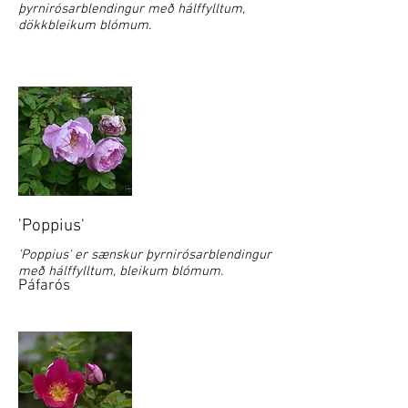
þyrnirósarblendingur með hálffylltum,
dökkbleikum blómum.
'Poppius'
'Poppius' er sænskur þyrnirósarblendingur
með hálffylltum, bleikum blómum.
Páfarós