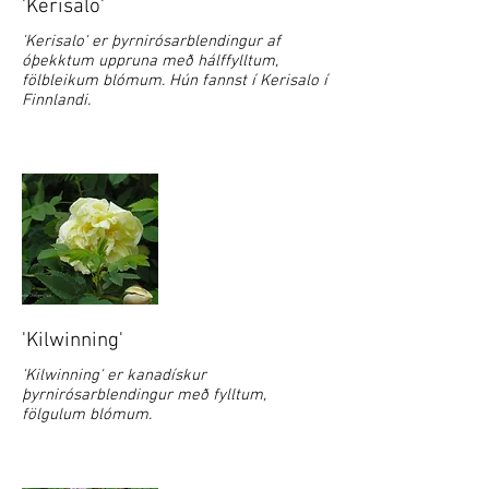
'Kerisalo'
'Kerisalo' er þyrnirósarblendingur af
óþekktum uppruna með hálffylltum,
fölbleikum blómum. Hún fannst í Kerisalo í
Finnlandi.
'Kilwinning'
'Kilwinning' er kanadískur
þyrnirósarblendingur með fylltum,
fölgulum blómum.