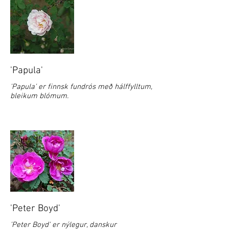
'Papula'
'Papula' er finnsk fundrós með hálffylltum,
bleikum blómum.
'Peter Boyd'
'Peter Boyd' er nýlegur, danskur