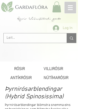
fyrir blómstrandi garða
Log In
RÓSIR
VILLIRÓSIR
ANTÍKRÓSIR
NÚTÍMARÓSIR
Þyrnirósarblendingar
(Hybrid Spinosissima)
Þyrnirósarblendingar blómstra snemma eins