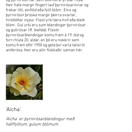
og þyrnirósirnar, sem blómstra fyrstar rósa.
Þeir hafa margir fíngert lauf þyrnirósarinnar og
frekar lítil, einföld eða fyllt blóm. Eins og
þyrnirósin þroska margir þeirra svartar,
hnöttóttar nýpur. Flest yrki bera hvít eða bleik
blóm. Gul yrki eru sum blendingar þyrnirósar
og gullrósar (
R. foetida
). Flestir
þyrnirósarblendingar komu fram á 19. öld og
fyrri hluta 20. aldar, en þó eru nokkrir sem
komu fram eftir 1950 og geta því varla talist til
antíkrósa. Þeir eru allir flokkaðir saman hér.
'Aïcha'
'Aïcha' er þyrnirósarblendingur með
hálffylltum, gulum blómum.