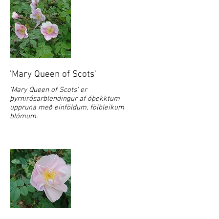
'Mary Queen of Scots'
'Mary Queen of Scots' er
þyrnirósarblendingur af óþekktum
uppruna með einföldum, fölbleikum
blómum.