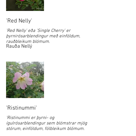
'Red Nelly'
'Red Nelly' eða 'Single Cherry' er
þyrnirósarblendingur með einföldum,
rauðbleikum blómum.
Rauða Nellý
'Ristinummi'
'Ristinummi er þyrni- og
ígulrósarblendingur sem blómstrar mjög
stórum, einföldum, fölbleikum blómum.