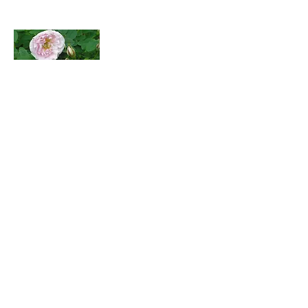
'Ruskela'
'Ruskela' er þyrnirósarblendingur af
óþekktum uppruna, sem fannst í Vihti í
Finnlandi. Hún blómstrar ilmandi,
hálffylltum, ljósbleikum blómum.