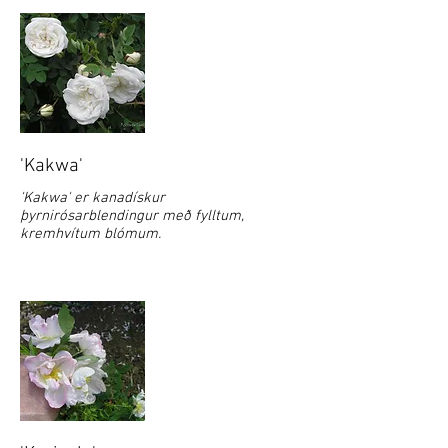
'Kakwa'
'Kakwa' er kanadískur
þyrnirósarblendingur með fylltum,
kremhvítum blómum.