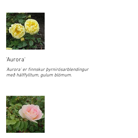
'Aurora'
'Aurora' er finnskur þyrnirósarblendingur
með hálffylltum, gulum blómum.