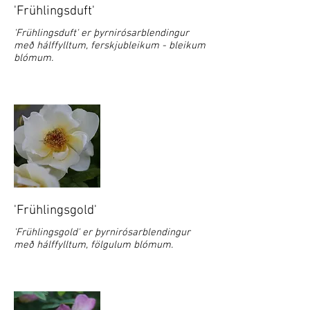
'Frühlingsduft'
'Frühlingsduft' er þyrnirósarblendingur
með hálffylltum, ferskjubleikum - bleikum
blómum.
'Frühlingsgold'
'Frühlingsgold' er þyrnirósarblendingur
með hálffylltum, fölgulum blómum.